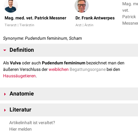
Mag. m
vet.
Patrick
Mag. med. vet. Patrick Messner
Dr. Frank Antwerpes
Messner
Tierarzt | Tierärztin
Arzt | Ärztin
Dr. Fran
Antwer
Synonyme: Pudendum femininum, Scham
+ 1
Definition
Als
Vulva
oder auch
Pudendum femininum
bezeichnet man den
äußeren Verschluss der
weiblichen
Begattungsorgane
bei den
Haussäugetieren
.
Anatomie
Das weibliche Begattungsorgan wird außen von der Vulva umgeben. Im
Literatur
Anschluss folgt das
Vestibulum vaginae
(Scheidenvorhof), das den
Zugang zur
Vagina
bildet.
Nickel, Richard, August Schummer, Eugen Seiferle. Band II:
Artikelinhalt ist veraltet?
Eingeweide. Lehrbuch der Anatomie der Haustiere. Parey, 2004.
Schamlippen
Hier melden
Breit, Sabine, Künzel, Wolfgang. Grundlagen der Reproduktion und
Die Vulva umschließt mit den beiden
Schamlippen
(Labia pudendi) die