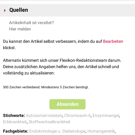
Ataxie
Derzeitig (2021) existiert keine
Kausaltherapie
. Symptomatisch können
nachgewiesen werden.
Quellen
muskuläre
Hypotonie
Vigabatrin
,
Lamotrigin
und weitere
NCS-382-Antagonisten
versucht
Verhaltensauffälligkeiten
werden. In Zukunft könnten Fortschritte in der
Gentherapie
und
orpha.net - Succinat-Semialdehyd-Dehydrogenase-Mangel
,
Artikelinhalt ist veraltet?
Stammzellforschung
eine Heilung ermöglichen.
abgerufen am 19.11.2021
Hier melden
Du kannst den Artikel selbst verbessern, indem du auf
Bearbeiten
klickst.
Alternativ kümmert sich unser Flexikon-Redaktionsteam darum.
Deine zusätzlichen Angaben helfen uns, den Artikel schnell und
vollständig zu aktualisieren:
500
Zeichen verbleibend. Mindestens 5 Zeichen benötigt.
Absenden
Stichworte:
Autosomal-rezessiv
,
Chromosom 6
,
Enzymmangel
,
Erbkrankheit
,
Stoffwechselkrankheit
Fachgebiete:
Endokrinologie u. Diabetologie
,
Humangenetik
,