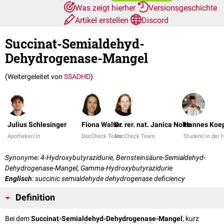
Was zeigt hierher
Versionsgeschichte
Artikel erstellen
Discord
Succinat-Semialdehyd-
Dehydrogenase-Mangel
(Weitergeleitet von
SSADHD
)
Julius Schlesinger
Fiona Walter
Dr. rer. nat. Janica Nolte
Hannes Koe
Apotheker/in
DocCheck Team
DocCheck Team
Student/in der
Synonyme: 4-Hydroxybutyrazidurie, Bernsteinsäure-Semialdehyd-
Dehydrogenase-Mangel, Gamma-Hydroxybutyrazidurie
Englisch
: succinic semialdehyde dehydrogenase deficiency
Definition
Bei dem
Succinat-Semialdehyd-Dehydrogenase-Mangel
, kurz