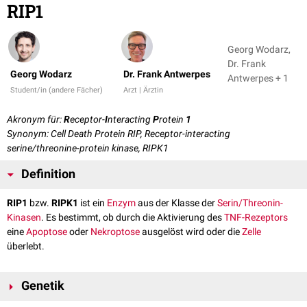
RIP1
Georg Wodarz,
Dr. Frank
Georg Wodarz
Dr. Frank Antwerpes
Antwerpes + 1
Student/in (andere Fächer)
Arzt | Ärztin
Akronym für:
R
eceptor-
I
nteracting
P
rotein
1
Synonym: Cell Death Protein RIP, Receptor-interacting
serine/threonine-protein kinase, RIPK1
Definition
RIP1
bzw.
RIPK1
ist ein
Enzym
aus der Klasse der
Serin/Threonin-
Kinasen
. Es bestimmt, ob durch die Aktivierung des
TNF-Rezeptors
eine
Apoptose
oder
Nekroptose
ausgelöst wird oder die
Zelle
überlebt.
Genetik