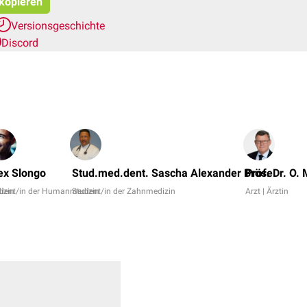
 kopieren
Versionsgeschichte
Discord
ex Slongo
Stud.med.dent. Sascha Alexander Bröse
Prof. Dr. O. 
izin
dent/in der Humanmedizin
Student/in der Zahnmedizin
Arzt | Ärztin