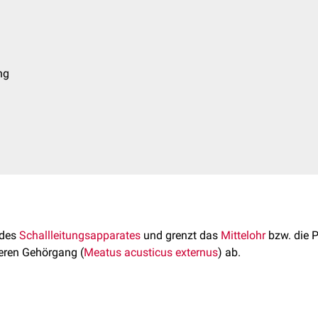
ng
 des
Schallleitungsapparates
und grenzt das
Mittelohr
bzw. die 
eren Gehörgang (
Meatus acusticus externus
) ab.
einer Innenseite
entodermalen
, an seiner Außenseite
ektodermal