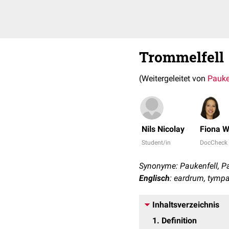
Trommelfell
(Weitergeleitet von
Pauke
Nils Nicolay
Fiona W
Student/in
DocCheck
Synonyme: Paukenfell, 
Englisch
: eardrum, tym
Inhaltsverzeichnis
1
Definition