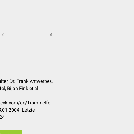
A
A
lter, Dr. Frank Antwerpes,
, Bijan Fink et al.
check.com/de/Trommelfell
.01.2004. Letzte
024