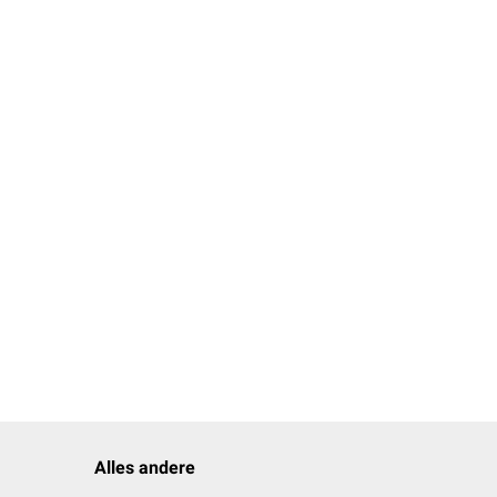
 tympanicus) gehalten.
er Name. Bei der
st ist mit dem
rch
straffes kollagenes
Alles andere
. Neben dem straff