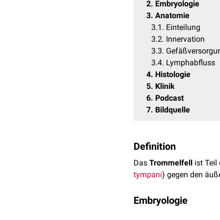
2
Embryologie
3
Anatomie
3.1
Einteilung
3.2
Innervation
3.3
Gefäßversorgu
3.4
Lymphabfluss
4
Histologie
5
Klinik
6
Podcast
7
Bildquelle
Definition
Das
Trommelfell
ist Teil
tympani
) gegen den äuß
Embryologie
Das Trommelfell ist an s