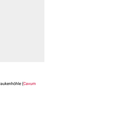
Paukenhöhle (
Cavum
en
Ursprungs. Es bildet