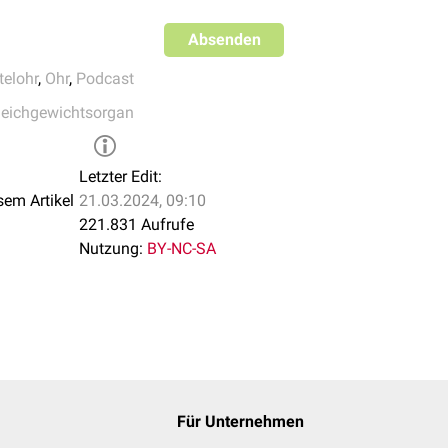
Absenden
telohr
,
Ohr
,
Podcast
leichgewichtsorgan
Letzter Edit:
sem Artikel
21.03.2024, 09:10
221.831 Aufrufe
Nutzung:
BY-NC-SA
n einem Faserknorpelring, dem
Anulus fibrocartilagineus
(Anulus
ll straff eingespannt – wie bei einem Schlaginstrument, daher d
n Ring als weißen Rand ausmachen. Der Faserknorpelring selb
achsen und dort in eine Einkerbung (
Sulcus tympanicus
) du
Für Unternehmen
, die oben an einer Stelle unterbrochen ist (
Incisura tympanica
)