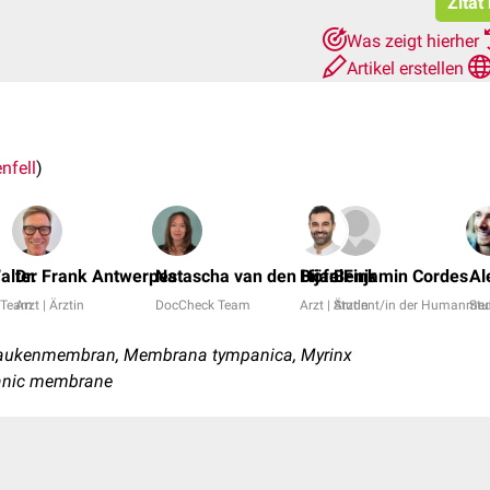
Zitat
Was zeigt hierher
Artikel erstellen
nfell
)
alter
Dr. Frank Antwerpes
Natascha van den Höfel
Bijan Fink
Benjamin Cordes
Al
 Team
Arzt | Ärztin
DocCheck Team
Arzt | Ärztin
Student/in der Humanmed
Stu
Paukenmembran, Membrana tympanica, Myrinx
panic membrane