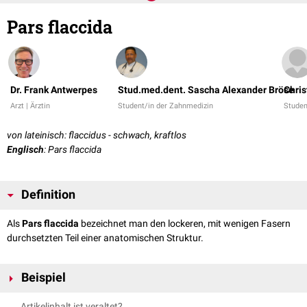
Pars flaccida
Dr. Frank Antwerpes
Stud.med.dent. Sascha Alexander Bröse
Chris
Arzt | Ärztin
Student/in der Zahnmedizin
Studen
von lateinisch: flaccidus - schwach, kraftlos
Englisch
: Pars flaccida
Definition
Als
Pars flaccida
bezeichnet man den lockeren, mit wenigen Fasern
durchsetzten Teil einer anatomischen Struktur.
Beispiel
Pars flaccida des
Ligamentum hepatogastricum
Artikelinhalt ist veraltet?