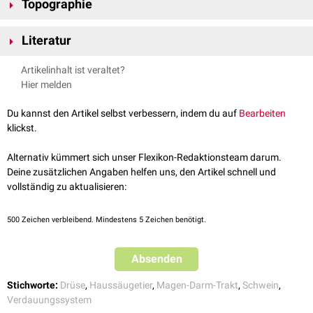
Topographie
mittleres Gewicht von 110 bis 150
g
. Das variable Gewicht des
Organs
andererseits wichtige
Hormone
zur Regulation des
Blutzuckerspiegels
hängt weniger mit dem
Körpergewicht
, sondern vielmehr mit dem
Das Corpus pancreatis liegt der Curvatura minor des
Magens
sowie der
(u.a.
Insulin
).
jeweiligen
Ernährungszustandes
des
Tieres
zusammen.
Literatur
Pars cranialis des
Duodenums
an. Nach links und dorsal entlässt es den
Da sich die Bauchspeicheldrüse der Schweine sowohl funktionell als
Lobus pancreatis sinister, der sich in den Ursprung des
Omentum majus
auch
anatomisch
und
histologisch
kaum von der Bauchspeicheldrüse
Morphologie
Nickel, Richard, August Schummer, Eugen Seiferle. Band II:
Artikelinhalt ist veraltet?
an der dorsalen
Bauchwand
(hier bindegewebig verwachsen) einschiebt.
der
Fleischfresser
unterscheidet, können weiterführende Informationen
Eingeweide. Lehrbuch der Anatomie der Haustiere. Parey, 2004.
Das Pankreas der Schweine setzt sich, ähnlich dem Pankreas von
Hund
,
Hier melden
Dabei erstreckt sich der Lobus pancreatis sinister zwischen dem
bei dieser
Tierart
entnommen werden:
Katze
und
Wiederkäuer
- aus drei Anteilen zusammen:
dorsokaudalem
Rand der
Milz
und dem kranialen Pol der linken
Niere
bis
siehe auch:
Pankreas (Fleischfresser)
Du kannst den Artikel selbst verbessern, indem du auf
Bearbeiten
Lobus pancreatis sinister (Milzschenkel): großer, nach links ziehender
an die linke Bauchwand. Er zeigt zusätzlich auch Kontaktstellen mit dem
klickst.
Lappen
Colon transversum
und dem basalen teil des Kolonkegels.
Lobus pancreatis dexter (Duodenalschenkel): kleiner, nach rechts
Der Lobus pancreatis dexter begleitet die Pars cranialis und Pars
Alternativ kümmert sich unser Flexikon-Redaktionsteam darum.
verlaufender Lappen
descendens duodeni bis zum kranialen Pol der rechten Niere und liegt
Deine zusätzlichen Angaben helfen uns, den Artikel schnell und
Corpus pancreatis (Bauchspeicheldrüsenkopf): verbinden beide
dabei im
Ligamentum hepatoduodenale
bzw. im
Mesoduodenum
.
vollständig zu aktualisieren:
Lappen miteinander
Außerdem berührt er ventral den Endabschnitt des Colon ascendens
Über den Corpus pancreatis zieht die
Pfortader
zur
Leber
und wird von
bzw. das Colon transversum.
500
Zeichen verbleibend. Mindestens 5 Zeichen benötigt.
kaudodorsal
von einem gabelförmigen Abschnitt des Pankreas
Das gabelförmige Verbindungsstück reicht im Mesoduodenum
überbrückt. Dabei bildet der Corpus pancreatis - zusammen mit dem
eingebettet bis zur Flexura duodeni caudalis. Es legt sich im weiteren
gabelförmigen Abschnitt - den
Anulus pancreatis
als Durchtrittsstelle für
Verlauf ventral dem Processus caudatus der Leber an.
Absenden
die Pfortader.
Stichworte:
Drüse
,
Haussäugetier
,
Magen-Darm-Trakt
,
Schwein
,
Ausführungsgänge
Verdauungssystem
Das Pankreas der Schweine besitzt ursprünglich zwei