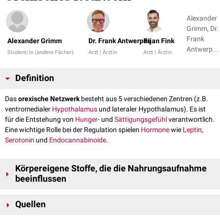
Alexander
Grimm, Dr.
Frank
Alexander Grimm
Dr. Frank Antwerpes
Bijan Fink
Antwerpes
Student/in (andere Fächer)
Arzt | Ärztin
Arzt | Ärztin
+ 3
Definition
Das
orexische Netzwerk
besteht aus 5 verschiedenen Zentren (z.B.
ventromedialer
Hypothalamus
und lateraler Hypothalamus). Es ist
für die Entstehung von
Hunger
- und
Sättigungsgefühl
verantwortlich.
Eine wichtige Rolle bei der Regulation spielen
Hormone
wie
Leptin
,
Serotonin
und
Endocannabinoide
.
Körpereigene Stoffe, die die Nahrungsaufnahme
beeinflussen
Stimulierend (orexigen)
Quellen
Neuropeptid Y
(NPY)