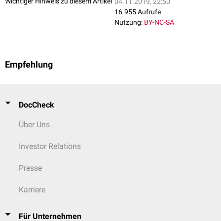
Neurotensin
Wichtiger Hinweis zu diesem Artikel
04.11.2019, 22:50
Enterostatin
16.955 Aufrufe
Amylin
Nutzung:
BY-NC-SA
Oxytocin
Serotonin
Dopamin
Histamin
Empfehlung
Noradrenalin
(α1-Rezeptor, β1-Rezeptor)
DocCheck
Über Uns
Investor Relations
Presse
Karriere
Für Unternehmen