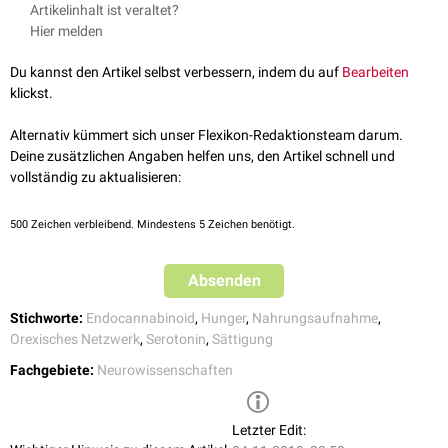
Moleküle regulieren das Gewicht (DGE, 01.02.2002)
Melanin concentrating hormone
(MCH)
Artikelinhalt ist veraltet?
Agouti related peptide
(AGRP)
Hier melden
Galanin
Orexin
A und B
Du kannst den Artikel selbst verbessern, indem du auf
Bearbeiten
β-Endorphin
klickst.
Opioide
Noradrenalin
(α2-Rezeptor)
Alternativ kümmert sich unser Flexikon-Redaktionsteam darum.
Gamma-Aminobuttersäure
(GABA)
Deine zusätzlichen Angaben helfen uns, den Artikel schnell und
Ghrelin
vollständig zu aktualisieren:
Vermindernd (anorexigen)
500
Zeichen verbleibend. Mindestens 5 Zeichen benötigt.
Melanozyten-stimulierendes Hormon
(α-MSH)
Corticotropin-Releasing-Hormon
(CRH)
Absenden
Cocaine and amphetamine-regulated transcript
(CART)
Glucagon-like Peptid 1
(GLP-1)
Stichworte:
Endocannabinoid
,
Hunger
,
Nahrungsaufnahme
,
Gastrin Releasing Peptide
(GRP)
Orexisches Netzwerk
,
Serotonin
,
Sättigung
Insulin
Thyreotropin-Releasing-Hormon
(TRH)
Fachgebiete:
Neurowissenschaften
Interleukin β
(IL-β)
Cholecystokinin
(CCK)
Urocortin
Letzter Edit: