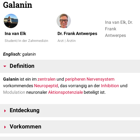
Galanin
Ina van Elk, Dr.
Frank
Ina van Elk
Dr. Frank Antwerpes
Antwerpes
Student/in der Zahnmedizin
Arzt | Ärztin
Englisch:
galanin
Definition
Galanin
ist ein im
zentralen
und
peripheren Nervensystem
vorkommendes
Neuropeptid
, das vorrangig an der
Inhibition
und
Modulation
neuronaler
Aktionspotenziale
beteiligt ist.
Entdeckung
Das Neuropeptid wurde erstmals 1978 von
Viktor Mutt
und seinen
Vorkommen
Kollegen aus dem
Dünndarm
eines Schweins isoliert. Hierzu
verwendeten sie ein
Assay
, welches das
Alanin
am
C-Terminus
des
Galanin befindet sich hauptsächlich im zentralen Nervensystem und