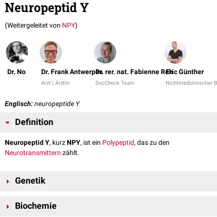
Neuropeptid Y
(Weitergeleitet von
NPY
)
Dr. No
Dr. Frank Antwerpes
Dr. rer. nat. Fabienne Reh
Eric Günther
Arzt | Ärztin
DocCheck Team
Nichtmedizinischer B
Englisch:
neuropeptide Y
Definition
Neuropeptid Y
, kurz
NPY
, ist ein
Polypeptid
, das zu den
Neurotransmittern
zählt.
Genetik
NPY wird durch das gleichnamige
Gen
auf
Chromosom 7
am
Genlokus
Biochemie
7p15.3
kodiert
.