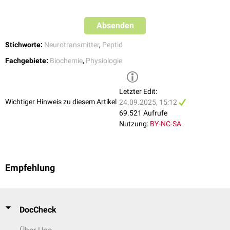
Zellproliferation
und
Immunantwort
zu spielen.
In
Tierexperimenten
kam es durch Blockierung des NPY-Gens zu einem
Absenden
erhöhten Auftreten von
Krampfänfallen
. Deshalb wird vermutet, dass
Neuropeptid Y Krampfanfälle kontrolliert und damit die Bereitschaft zu
Stichworte:
Neurotransmitter
,
Peptid
Krampfanfällen herabsetzt.
Fachgebiete:
Biochemie
,
Physiologie
Letzter Edit:
Wichtiger Hinweis zu diesem Artikel
24.09.2025, 15:12
69.521 Aufrufe
Nutzung:
BY-NC-SA
Empfehlung
DocCheck