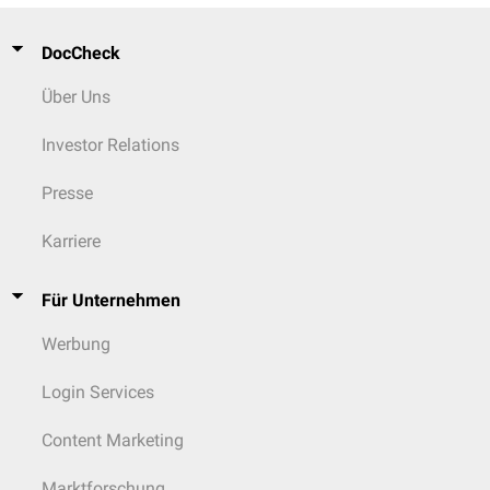
Immuntherapie
Gepoolte
mesenchymale Stromazellen
werden therapeutisch bei der
DocCheck
Behandlung der
Graft-versus-Host-Reaktion
eingesetzt.
Über Uns
Investor Relations
Presse
Karriere
Für Unternehmen
Werbung
Login Services
Content Marketing
Marktforschung