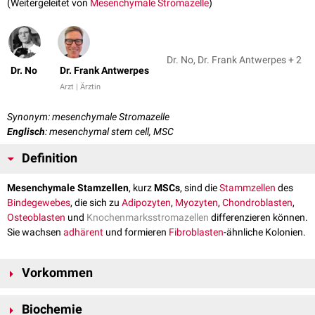
(Weitergeleitet von
Mesenchymale Stromazelle
)
Dr. No, Dr. Frank Antwerpes + 2
Dr. No
Dr. Frank Antwerpes
Arzt | Ärztin
Synonym: mesenchymale Stromazelle
Englisch
: mesenchymal stem cell, MSC
Definition
Mesenchymale Stamzellen
, kurz
MSCs
, sind die
Stammzellen
des
Bindegewebes
, die sich zu
Adipozyten
,
Myozyten
,
Chondroblasten
,
Osteoblasten
und
Knochenmarksstromazellen
differenzieren können.
Sie wachsen
adhärent
und formieren
Fibroblasten
-ähnliche Kolonien.
Vorkommen
Mesenchymale Stammzellen finden sich überwiegend im
Knochenmark
,
Biochemie
in gewissem Maße kommen sie aber auch im
Blut
, im
Fettgewebe
, in der