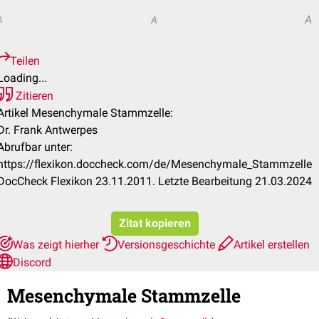
A
A
A
Teilen
Loading...
Zitieren
Artikel Mesenchymale Stammzelle:
Dr. Frank Antwerpes
Abrufbar unter:
https://flexikon.doccheck.com/de/Mesenchymale_Stammzelle
DocCheck Flexikon 23.11.2011. Letzte Bearbeitung 21.03.2024
Zitat kopieren
Was zeigt hierher
Versionsgeschichte
Artikel erstellen
Discord
Mesenchymale Stammzelle