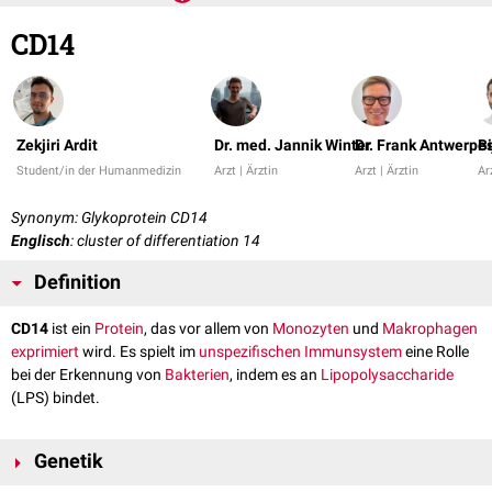
CD14
Zekjiri Ardit
Dr. med. Jannik Winter
Dr. Frank Antwerpe
Bi
Student/in der Humanmedizin
Arzt | Ärztin
Arzt | Ärztin
Ar
Synonym: Glykoprotein CD14
Englisch
: cluster of differentiation 14
Definition
CD14
ist ein
Protein
, das vor allem von
Monozyten
und
Makrophagen
exprimiert
wird. Es spielt im
unspezifischen Immunsystem
eine Rolle
bei der Erkennung von
Bakterien
, indem es an
Lipopolysaccharide
(LPS) bindet.
Genetik