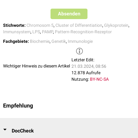
Absenden
Stichworte:
Chromosom 5
,
Cluster of Differentiation
,
Glykoprotein
,
Immunsystem
,
LPS
,
PAMP
,
Pattern-Recognition-Rezeptor
Fachgebiete:
Biochemie
,
Genetik
,
Immunologie
Letzter Edit:
Wichtiger Hinweis zu diesem Artikel
21.03.2024, 08:56
12.878 Aufrufe
Nutzung:
BY-NC-SA
Empfehlung
DocCheck