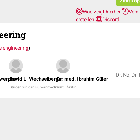
Zitat kop
Was zeigt hierher
Vers
erstellen
Discord
eering
e engineering
)
twerpes
David L. Wechselberger
Dr. med. Ibrahim Güler
Student/in der Humanmedizin
Arzt | Ärztin