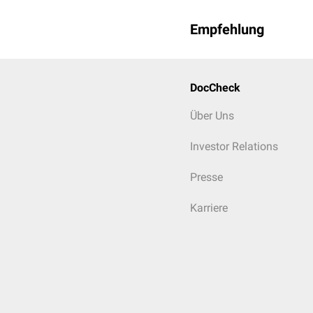
Zellen und
Nervenzellen
d
Empfehlung
DocCheck
Über Uns
Investor Relations
Presse
Karriere