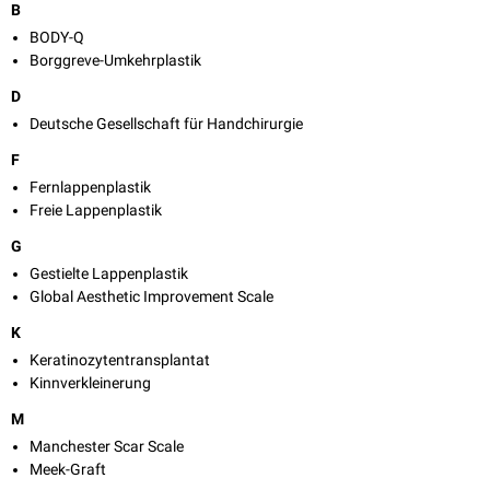
B
BODY-Q
Borggreve-Umkehrplastik
D
Deutsche Gesellschaft für Handchirurgie
F
Fernlappenplastik
Freie Lappenplastik
G
Gestielte Lappenplastik
Global Aesthetic Improvement Scale
K
Keratinozytentransplantat
Kinnverkleinerung
M
Manchester Scar Scale
Meek-Graft