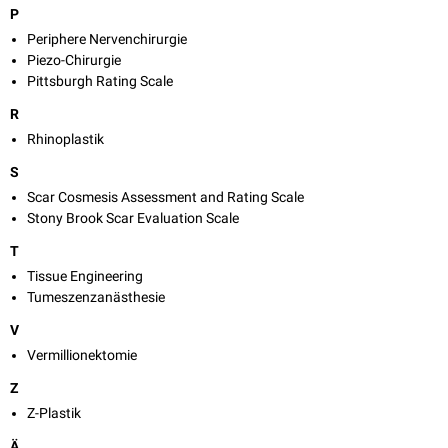
P
Periphere Nervenchirurgie
Piezo-Chirurgie
Pittsburgh Rating Scale
R
Rhinoplastik
S
Scar Cosmesis Assessment and Rating Scale
Stony Brook Scar Evaluation Scale
T
Tissue Engineering
Tumeszenzanästhesie
V
Vermillionektomie
Z
Z-Plastik
Ä