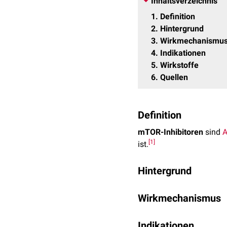
Inhaltsverzeichnis
1
Definition
2
Hintergrund
3
Wirkmechanismu
4
Indikationen
5
Wirkstoffe
6
Quellen
Definition
mTOR-Inhibitoren
sind
A
[
1
]
ist.
Hintergrund
Bei
mTOR
handelt es si
Wirkmechanismus
Proteinkomplexe
mTORC
mTOR-Inhibitoren bilden
Die zentrale Wirkung de
Indikationen