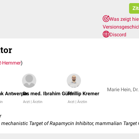
Zi
Was zeigt hi
Versionsgeschi
Discord
tor
-Hemmer
)
ank Antwerpes
Dr. med. Ibrahim Güler
Phillip Kremer
in
Arzt | Ärztin
Arzt | Ärztin
r
 mechanistic Target of Rapamycin Inhibitor, mammalian Target 