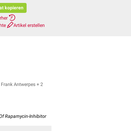
tat kopieren
erher
chte
Artikel erstellen
Marie Hein, Dr. Frank Antwerpes + 2
Of Rapamycin-Inhibitor