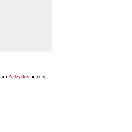
h am
Zellzyklus
beteiligt
mmt. Sie steuert über die
ktivität von
ren Aktivierung.