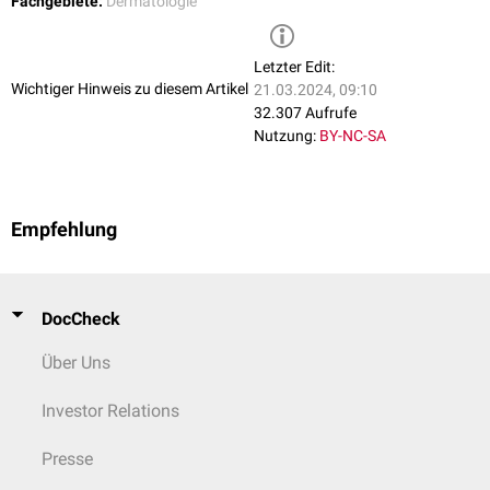
Fachgebiete:
Dermatologie
Sekundäre Photodermatosen
Photodermatosen bei Stoffwechselstörungen
Letzter Edit:
Porphyrien
(z.B.
Erythropoetische Protoporphyrie
)
Wichtiger Hinweis zu diesem Artikel
21.03.2024, 09:10
Hartnup-Krankheit
32.307 Aufrufe
Pellagra
Nutzung:
BY-NC-SA
Photodermatosen bei
Autoimmunerkrankungen
Lupus erythematodes
Photodermatosen durch DNA-Reparaturdefekt
Xeroderma pigmentosum
Empfehlung
DocCheck
Über Uns
Investor Relations
Presse