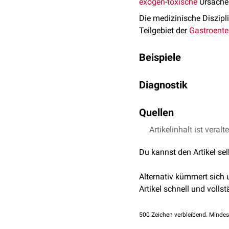
exogen
-
toxische
Ursache
Die medizinische Diszipl
Teilgebiet der
Gastroente
Beispiele
Infektiöse Lebererkran
Diagnostik
Virushepatitis
Leberabszess
Labor
Quellen
Leberenzyme
Artikelinhalt ist veralt
↑
Torgersen J et al.
Se
Toxische Lebererkrank
Bilirubin
JAMA Intern Med. 20
Alkoholtoxischer Leb
Antigene
:
HBsAg
,
HB
Du kannst den Artikel se
Arzneimittelinduzier
Antikörper
:
HBs-AK
,
H
Serumeiweiß
:
Albumi
Alternativ kümmert sich
Lebertumoren
Artikel schnell und vollst
Funktionstests
Benigne Lebertumoren
Indocyaningrün-Test
Leberhämangiom
500
Zeichen verbleibend. Mindes
Galaktose-Toleranzte
Leberzelladenom