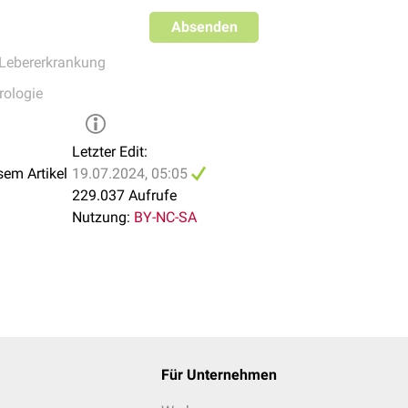
rplasie
(FNH)
Absenden
Lebererkrankung
rologie
cinom
(HCC)
blastom
Letzter Edit:
sem Artikel
19.07.2024, 05:05
229.037 Aufrufe
Nutzung:
BY-NC-SA
atohepatitis
(NASH)
Für Unternehmen