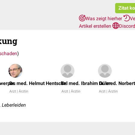
Zitat k
Was zeigt hierher
Ve
Artikel erstellen
Discor
kung
schaden
)
twerpes
Dr. med. Helmut Hentschel
Dr. med. Ibrahim Güler
Dr. med. Norber
Arzt | Ärztin
Arzt | Ärztin
Arzt | Ärztin
 Leberleiden