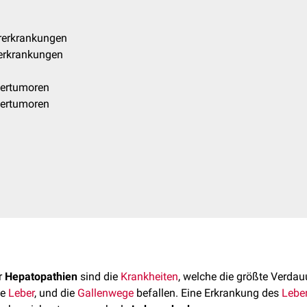
ererkrankungen
erkrankungen
bertumoren
bertumoren
r
Hepatopathien
sind die
Krankheiten
, welche die größte Verda
ie
Leber
, und die
Gallenwege
befallen. Eine Erkrankung des
Lebe