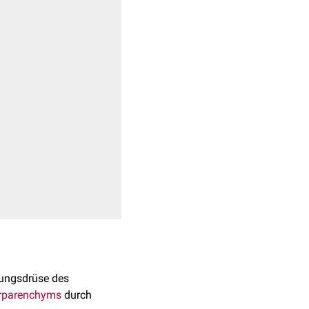
uungsdrüse des
rparenchyms
durch