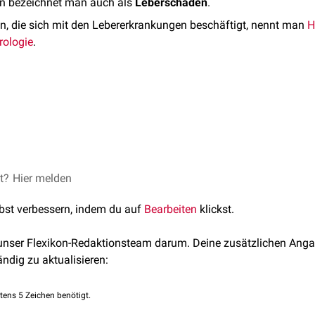
n bezeichnet man auch als
Leberschaden
.
in, die sich mit den Lebererkrankungen beschäftigt, nennt man
H
rologie
.
kungen
et?
vere Acute Liver Injury After Hepatotoxic Medication Initiation 
Hier melden
ungen
24
erschaden
cAg
,
HBeAg
lbst verbessern, indem du auf
Bearbeiten
klickst.
[
1
]
ter Leberschaden
(Drug-induced liver injury, DILI)
Bc-AK
,
HBe-AK
,
HAV-AK
,
HCV-AK
,
ANA
,
AMA
n
,
Immunglobuline
 unser Flexikon-Redaktionsteam darum. Deine zusätzlichen Anga
ändig zu aktualisieren:
tens 5 Zeichen benötigt.
st