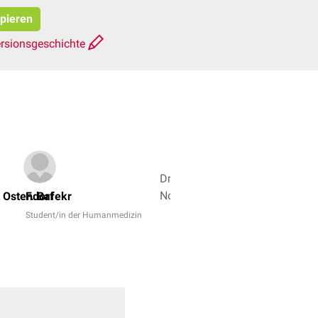
opieren
rsionsgeschichte
d
Dr.
No,
t Ostendorf
F. Bafekr
Dr.
Student/in der Humanmedizin
Frank
Antwerpes
+
4