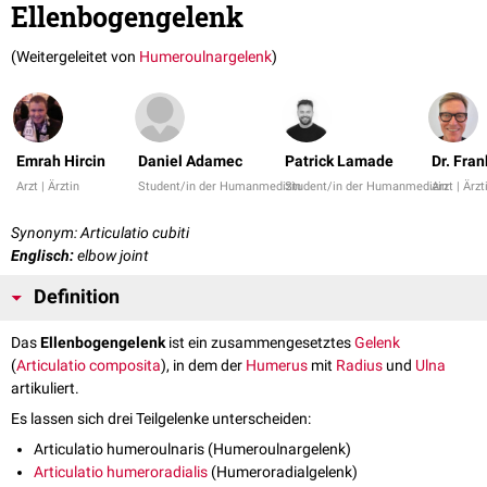
Ellenbogengelenk
(Weitergeleitet von
Humeroulnargelenk
)
Emrah Hircin
Daniel Adamec
Patrick Lamade
Dr. Fra
Arzt | Ärztin
Student/in der Humanmedizin
Student/in der Humanmedizin
Arzt | Ärzt
Synonym: Articulatio cubiti
Englisch:
elbow joint
Definition
Das
Ellenbogengelenk
ist ein zusammengesetztes
Gelenk
(
Articulatio composita
), in dem der
Humerus
mit
Radius
und
Ulna
artikuliert.
Es lassen sich drei Teilgelenke unterscheiden:
Articulatio humeroulnaris (Humeroulnargelenk)
Articulatio humeroradialis
(Humeroradialgelenk)