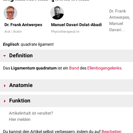
Dr. Frank
Antwerpes,
Manuel
Dr. Frank Antwerpes
Manuel Davari Dolat-Abadi
Davari
Arzt | Ärztin
Physiotherapeut/in
Dolat-
Abadi
Englisch
: quadrate ligament
Definition
Das
Ligamentum quadratum
ist ein
Band
des
Ellenbogengelenks
.
Anatomie
Beim Ligamentum quadratum handelt es sich um einen dünnen
Funktion
Faserzug, der am unteren Rand der
Incisura radialis
der
Ulna
und am
Collum radii
befestigt ist. Seine Ränder sind durch Fasern des
Das Ligamentum quadratum verstärkt den unteren Teil der
Gelenkkapsel
Artikelinhalt ist veraltet?
Ligamentum anulare radii
verstärkt.
des Ellenbogengelenks. Es stabilisiert das Ellenbogengelenk, indem es
Hier melden
den proximalen Radius an der Incisura radialis ulnae fixiert und eine
übertriebene
Supination
verhindert.
Du kannst den Artikel selbst verbessern, indem du auf
Bearbeiten