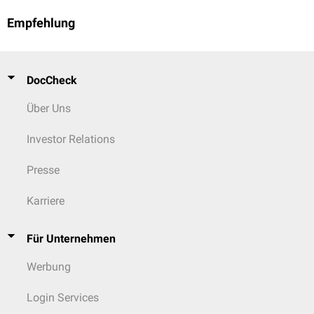
Empfehlung
DocCheck
Über Uns
Investor Relations
Presse
Karriere
Für Unternehmen
Werbung
Login Services