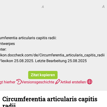
A
A
umferentia articularis capitis radii:
Antwerpes
ter:
xikon.doccheck.com/de/Circumferentia_articularis_capitis_radii
lexikon 25.08.2025. Letzte Bearbeitung 25.08.2025
Zitat kopieren
gt hierher
Versionsgeschichte
Artikel erstellen
Circumferentia articularis capitis
radii