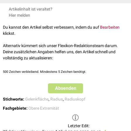
Die
mediale
Seite der Circumferentia articularis capitis radii artikuliert mit
Artikelinhalt ist veraltet?
der
Incisura radialis
der
Ulna
. Sie bildet das proximale
Radioulnargelenk
.
Hier melden
Die restlichen Seiten der Zirkumferenz sind vom Ringband (
Ligamentum
anulare radii
) umgeben.
Du kannst den Artikel selbst verbessern, indem du auf
Bearbeiten
klickst.
Alternativ kümmert sich unser Flexikon-Redaktionsteam darum.
Deine zusätzlichen Angaben helfen uns, den Artikel schnell und
vollständig zu aktualisieren:
500
Zeichen verbleibend. Mindestens 5 Zeichen benötigt.
Absenden
Stichworte:
Gelenkfläche
,
Radius
,
Radiuskopf
Fachgebiete:
Obere Extremität
Letzter Edit: