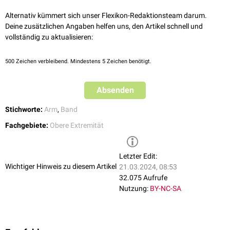
folgender Strukturen:
Alternativ kümmert sich unser Flexikon-Redaktionsteam darum.
Arteria interossea posterior
Deine zusätzlichen Angaben helfen uns, den Artikel schnell und
Vena interossea posterior
vollständig zu aktualisieren:
Nervus interosseus posterior
500
Zeichen verbleibend. Mindestens 5 Zeichen benötigt.
Absenden
Stichworte:
Arm
,
Band
Fachgebiete:
Obere Extremität
Letzter Edit:
Wichtiger Hinweis zu diesem Artikel
21.03.2024, 08:53
32.075 Aufrufe
Nutzung:
BY-NC-SA