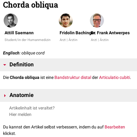
Chorda obliqua
Attill Saemann
Fridolin Bachinger
Dr. Frank Antwerpes
Student/in der Humanmedizin
Arzt | Ärztin
Arzt | Ärztin
Englisch
: oblique cord
Definition
Die
Chorda obliqua
ist eine
Bandstruktur
distal
der
Articulatio cubiti
.
Anatomie
Die Chorda obliqua zieht von der
Ulna
nach
distal
-
lateral
, etwas unter die
Artikelinhalt ist veraltet?
Tuberositas radii
. Ihre Fasern sind gegenläufig zu denen der
Membrana
Hier melden
interossea
. Sie begrenzt die
Supinationsbewegung
zwischen Ulna und
Radius
.
Du kannst den Artikel selbst verbessern, indem du auf
Bearbeiten
Distal der Chorda obliqua findet sich eine Lücke für den Durchtritt
klickst.