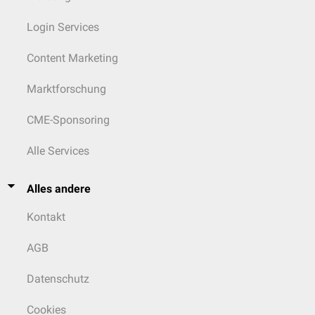
Verkalkungen
100 bis 400
Login Services
Knochen
(
Spongiosa
)
300 bis 400
Content Marketing
Knochen (
Kortikalis
)
500 bis 2.000
Marktforschung
Metall
meist >3.000
CME-Sponsoring
Alle Services
Alles andere
Kontakt
AGB
Datenschutz
Cookies