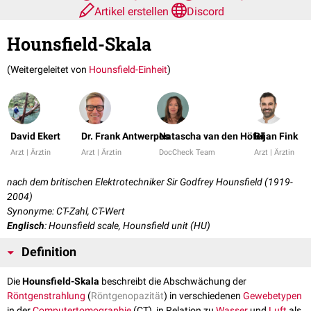
Artikel erstellen
Discord
Hounsfield-Skala
(Weitergeleitet von
Hounsfield-Einheit
)
David Ekert
Dr. Frank Antwerpes
Natascha van den Höfel
Bijan Fink
Arzt | Ärztin
Arzt | Ärztin
DocCheck Team
Arzt | Ärztin
nach dem britischen Elektrotechniker Sir Godfrey Hounsfield (1919-
2004)
Synonyme: CT-Zahl, CT-Wert
Englisch
: Hounsfield scale, Hounsfield unit (HU)
Definition
Die
Hounsfield-Skala
beschreibt die Abschwächung der
Röntgenstrahlung
(
Röntgenopazität
) in verschiedenen
Gewebetypen
in der
Computertomographie
(CT), in Relation zu
Wasser
und
Luft
als