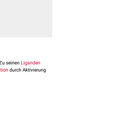
 Zu seinen
Liganden
tion
durch Aktivierung
rt
. Das Gen besteht aus
exprimiert
.