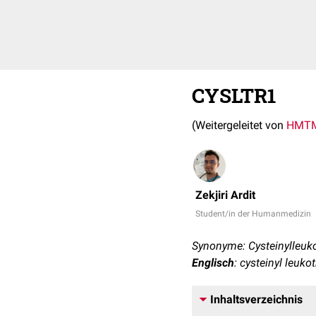
CYSLTR1
(Weitergeleitet von
HMT
Zekjiri Ardit
Student/in der Humanmedizin
Synonyme: Cysteinylleuk
Englisch
: cysteinyl leuko
Inhaltsverzeichnis