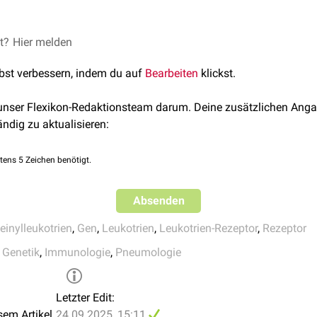
chen
Prozessen werden vermehrt Leukotriene gebildet. Nach Bi
naltransduktionswegen
aus, die zur
Entzündungsreaktion
beitra
sthma
in Verbindung gebracht, eine Fehlregulation kann auch m
et?
armakologie und Toxikologie, Springer Publishing, 2020
Hier melden
ine erhöhte Expression von CYSLTR1 wurde bei
Urothelzellka
otein-coupled receptors and asthma endophenotypes: the cystei
en
Hirntumoren
, sowie bei
Prostatakrebs
,
Brustkrebs
und
kolorek
lbst verbessern, indem du auf
Bearbeiten
klickst.
iagn Ther. 10(6):353-66. 2006
 unser Flexikon-Redaktionsteam darum. Deine zusätzlichen Anga
, der beispielsweise zur Therapie von
Asthma bronchiale
eingeset
ändig zu aktualisieren:
tens 5 Zeichen benötigt.
Absenden
einylleukotrien
,
Gen
,
Leukotrien
,
Leukotrien-Rezeptor
,
Rezeptor
,
Genetik
,
Immunologie
,
Pneumologie
Letzter Edit:
sem Artikel
24.09.2025, 15:11