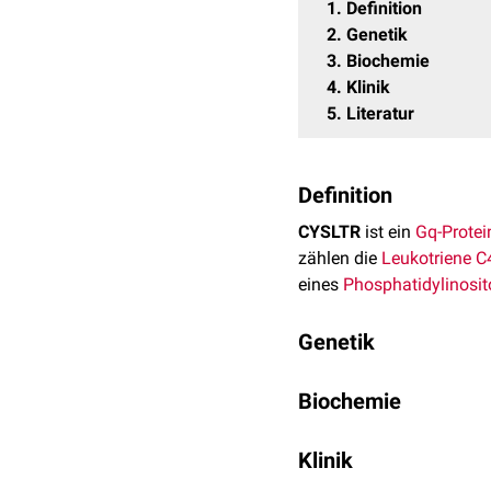
1
Definition
2
Genetik
3
Biochemie
4
Klinik
5
Literatur
Definition
CYSLTR
ist ein
Gq-Protei
zählen die
Leukotriene
C
eines
Phosphatidylinosit
Genetik
CYSLTR1 wird durch das
Biochemie
5
Exons
.
Alternatives Sp
CYSLTR1 wird insbesond
Klinik