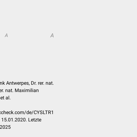
A
A
ank Antwerpes, Dr. rer. nat.
er. nat. Maximilian
t al.
doccheck.com/de/CYSLTR1
 15.01.2020. Letzte
.2025