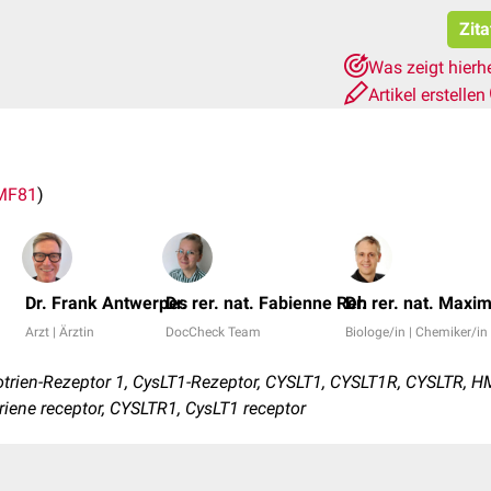
Zita
Was zeigt hierh
Artikel erstellen
MF81
)
Dr. Frank Antwerpes
Dr. rer. nat. Fabienne Reh
Dr. rer. nat. Maxim
Arzt | Ärztin
DocCheck Team
Biologe/in | Chemiker/in
otrien-Rezeptor 1, CysLT1-Rezeptor, CYSLT1, CYSLT1R, CYSLTR,
triene receptor, CYSLTR1, CysLT1 receptor