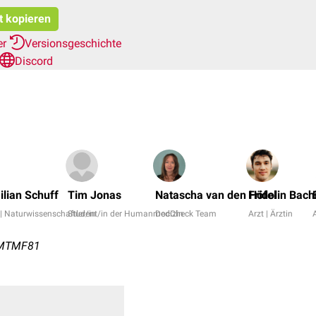
t kopieren
er
Versionsgeschichte
Discord
ilian Schuff
Tim Jonas
Natascha van den Höfel
Fridolin Bach
 | Naturwissenschaftler/in
Student/in der Humanmedizin
DocCheck Team
Arzt | Ärztin
A
 HMTMF81