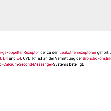
n-gekoppelter Rezeptor
, der zu den
Leukotrienrezeptoren
gehört.
4
,
D4
und
E4
. CYLTR1 ist an der Vermittlung der
Bronchokonstrik
ol
-
Calcium
-
Second-Messenger-
Systems beteiligt.
 CYLTR1-
Gen
auf dem
X-Chromosom
am
Genlokus
Xq21.1
kodie
leißen
führt zu mehreren
Transkriptvarianten
.
ere in der
Lunge
, in
Immunzellen
sowie in
Gefäßendothelzellen