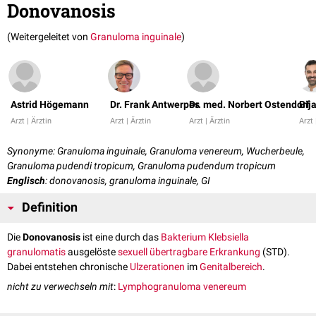
Donovanosis
(Weitergeleitet von
Granuloma inguinale
)
Astrid Högemann
Dr. Frank Antwerpes
Dr. med. Norbert Ostendorf
Bij
Arzt | Ärztin
Arzt | Ärztin
Arzt | Ärztin
Arzt 
Synonyme: Granuloma inguinale, Granuloma venereum, Wucherbeule,
Granuloma pudendi tropicum, Granuloma pudendum tropicum
Englisch
: donovanosis, granuloma inguinale, GI
Definition
Die
Donovanosis
ist eine durch das
Bakterium
Klebsiella
granulomatis
ausgelöste
sexuell übertragbare Erkrankung
(STD).
Dabei entstehen chronische
Ulzerationen
im
Genitalbereich
.
nicht zu verwechseln mit
:
Lymphogranuloma venereum