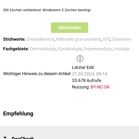
Herstellerinformation
.
können dann zu einer
Lymphadenopathie
führen.
Disseminierte
Infektionen mit Klebsiella granulomatis sind extrem selten, in Einzelfällen
500
Zeichen verbleibend. Mindestens 5 Zeichen benötigt.
wurde eine
Knochen
- oder
Leberbeteiligung
beschrieben.
Absenden
Stichworte:
Genitalbereich
,
Klebsiella granulomatis
,
STD
,
Ulzeration
Fachgebiete:
Dermatologie
,
Gynäkologie
,
Tropenmedizin
,
Urologie
Letzter Edit:
Wichtiger Hinweis zu diesem Artikel
21.03.2024, 09:14
33.678 Aufrufe
Nutzung:
BY-NC-SA
Empfehlung
DocCheck