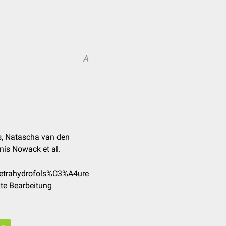
A
s, Natascha van den
nnis Nowack et al.
Tetrahydrofols%C3%A4ure
te Bearbeitung