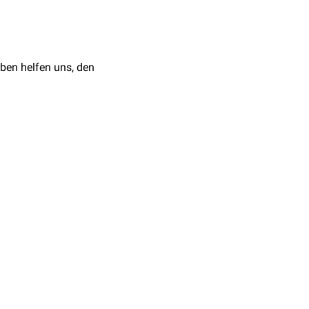
NA-Synthese
, was vor
ären Anämie
), erhöhter Bedarf (z.B.
ben helfen uns, den
e
Methotrexat
).
kte
(z.B.
Spina bifida
)
n
benutzt – so zum
ei der Synthese von