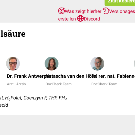
Zitat kopier
Was zeigt hierher
Versionsge
erstellen
Discord
lsäure
Dr. Frank Antwerpes
Natascha van den Höfel
Dr. rer. nat. Fabien
Arzt | Ärztin
DocCheck Team
DocCheck Team
t, H
Folat, Coenzym F, THF, FH
4
4
 acid