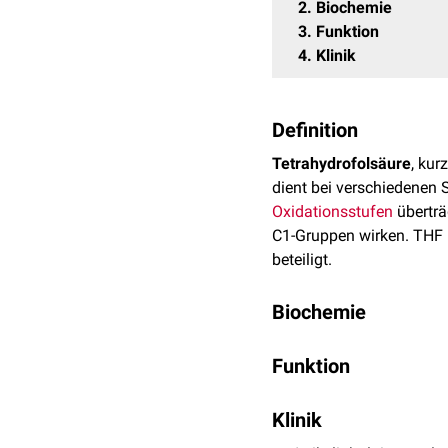
2
Biochemie
3
Funktion
4
Klinik
Definition
Tetrahydrofolsäure
, kur
dient bei verschiedenen
Oxidationsstufen
überträ
C1-Gruppen wirken. THF i
beteiligt.
Biochemie
Tetrahydrofolsäure ents
Funktion
Dihydrofolatreduktase
. 
die
Mitochondrienmemb
Die Hauptaufgabe der Te
gebunden vor, kann sie di
Klinik
d.h.
Kohlenstoffgruppen
Speicher- und Wirkform.
die ineinander umgewand