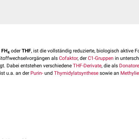
z
FH
oder
THF
, ist die vollständig reduzierte, biologisch aktive 
4
 Stoffwechselvorgängen als
Cofaktor
, der
C1-Gruppen
in untersch
gt. Dabei entstehen verschiedene
THF-Derivate
, die als
Donator
st u.a. an der
Purin-
und
Thymidylatsynthese
sowie an
Methyli
teht durch zweifache
Reduktion
von Folsäure über
Dihydrofolat
(
Über bestimmte
Transportproteine
wird FH
über die
Zellmembra
4
ran
(
Folattransporter 2
) transportiert. Liegt Tetrahydrofolsäure 
trahydrofolsäure ist die Übertragung von Kohlenstoff in Form 
e Zelle nicht mehr verlassen. Dieser Zustand ist die funktionell a
mit
einem
Kohlenstoffatom. Dabei nimmt sie die Form verschied
elt werden können. Auf diese Weise kann Kohlenstoff in unters