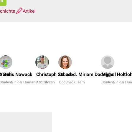
en
schichte
Artikel
ne Reh
Yannis Nowack
Christoph Schad
Dr. med. Miriam Dodegge
Michel Holtfoh
Student/in der Humanmedizin
Arzt | Ärztin
DocCheck Team
Student/in der H