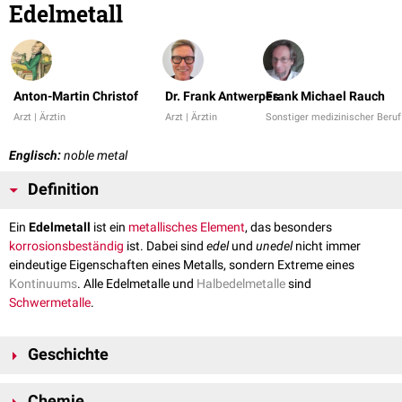
Edelmetall
Anton-Martin Christof
Dr. Frank Antwerpes
Frank Michael Rauch
Arzt | Ärztin
Arzt | Ärztin
Sonstiger medizinischer Beruf
Englisch:
noble metal
Definition
Ein
Edelmetall
ist ein
metallisches
Element
, das besonders
korrosionsbeständig
ist. Dabei sind
edel
und
unedel
nicht immer
eindeutige Eigenschaften eines Metalls, sondern Extreme eines
Kontinuums
. Alle Edelmetalle und
Halbedelmetalle
sind
Schwermetalle
.
Geschichte
Einige Edelmetalle wie
Gold
und
Silber
sind u.a. aufgrund ihrer
Chemie