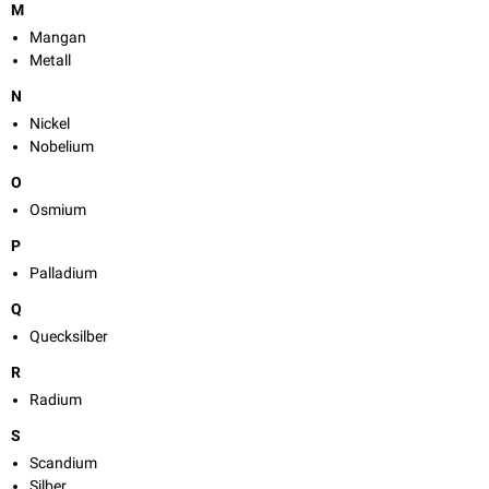
M
Mangan
Metall
N
Nickel
Nobelium
O
Osmium
P
Palladium
Q
Quecksilber
R
Radium
S
Scandium
Silber