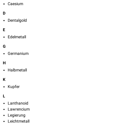
Caesium
D
Dentalgold
E
Edelmetall
G
Germanium
H
Halbmetall
K
Kupfer
L
Lanthanoid
Lawrencium
Legierung
Leichtmetall