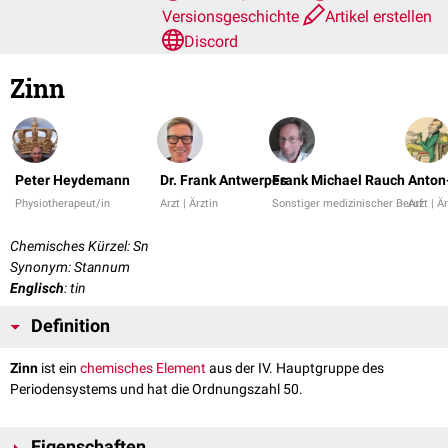
Versionsgeschichte
Artikel erstellen
Discord
Zinn
Peter Heydemann
Dr. Frank Antwerpes
Frank Michael Rauch
Anton-
Physiotherapeut/in
Arzt | Ärztin
Sonstiger medizinischer Beruf
Arzt | Ä
Chemisches Kürzel: Sn
Synonym: Stannum
Englisch
: tin
Definition
Zinn
ist ein
chemisches Element
aus der IV. Hauptgruppe des
Periodensystems und hat die Ordnungszahl 50.
Eigenschaften