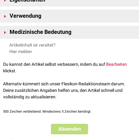
Die Atommasse von Zinn beträgt 118,69
u
. Es gehört zu der Kohlenstoff-
Verwendung
Silizium-Gruppe und ist ein Schwermetall. Zinn existiert in 3
Modifikationen (α-Zinn, β-Zinn und γ-Zinn). β-Zinn entsteht bei
Anwendung findet Zinn in der Elektronik (Lötzinn), als Legierungsmetall
Zimmertemperatur und besitzt eine stabile Form. Es ist metallisch,
Medizinische Bedeutung
(Zinnlegierung) und in der
Medizintechnik
.
silberweiß und tetragonal kristallisierend.
Die genaue Bedeutung von Zinn als
Spurenelement
für den Menschen ist
Artikelinhalt ist veraltet?
noch nicht geklärt. Es gilt daher als
möglicherweise
essentiell.
Hier melden
Organische Zinnsalze wirken
toxisch
.
Du kannst den Artikel selbst verbessern, indem du auf
Bearbeiten
klickst.
Alternativ kümmert sich unser Flexikon-Redaktionsteam darum.
Deine zusätzlichen Angaben helfen uns, den Artikel schnell und
vollständig zu aktualisieren:
500
Zeichen verbleibend. Mindestens 5 Zeichen benötigt.
Absenden