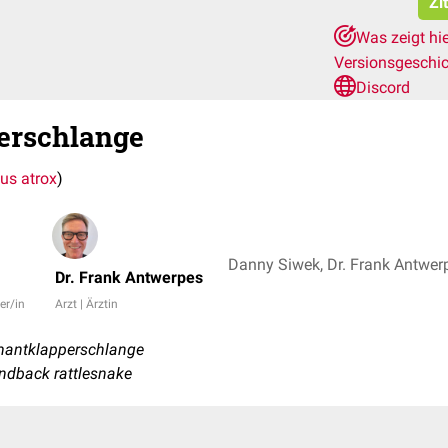
Zi
Was zeigt hi
Versionsgeschi
Discord
erschlange
lus atrox
)
Danny Siwek, Dr. Frank Antwer
Dr. Frank Antwerpes
er/in
Arzt | Ärztin
mantklapperschlange
ndback rattlesnake