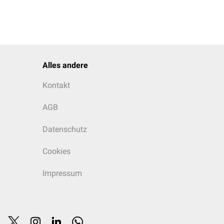
Alles andere
Kontakt
AGB
Datenschutz
chlangen den evolutionär
Cookies
inden und von
w. Fangzähnen. Diese
Impressum
rden beim Zubeißen
Giftsekretes wie durch