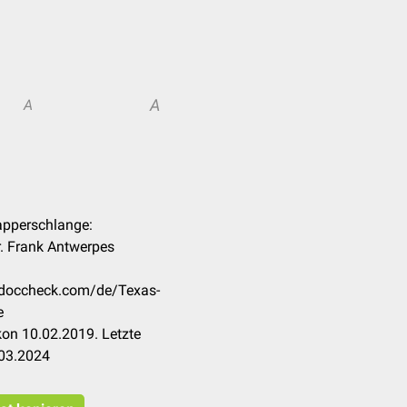
A
A
lapperschlange:
. Frank Antwerpes
n.doccheck.com/de/Texas-
e
on 10.02.2019. Letzte
.03.2024