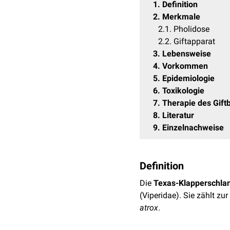
1
Definition
2
Merkmale
2.1
Pholidose
2.2
Giftapparat
3
Lebensweise
4
Vorkommen
5
Epidemiologie
6
Toxikologie
7
Therapie des Gift
8
Literatur
9
Einzelnachweise
Definition
Die
Texas-Klapperschla
(Viperidae). Sie zählt zu
atrox
.