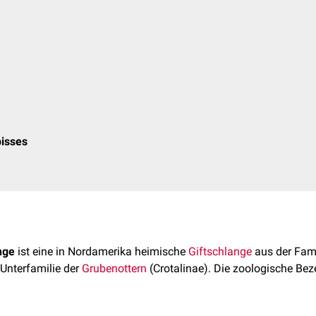
bisses
nge
ist eine in Nordamerika heimische
Giftschlange
aus der Fami
r Unterfamilie der
Grubenottern
(Crotalinae). Die zoologische Be