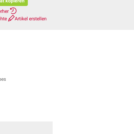
tat kopieren
erher
chte
Artikel erstellen
pes