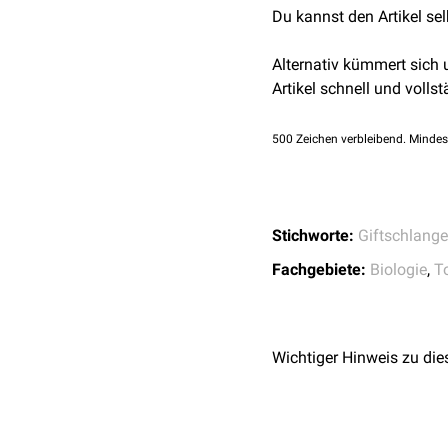
Symptome möglich.
Es stehen
Du kannst den Artikel se
polyvalente
An
snake venomics and c
Maßgebend für den Verlau
Polyvalent crotalid anti
↑
University of Adela
Texas-Klapperschlange h
Alternativ kümmert sich
↑
Abteilung für Klini
Auskunft zu Notfalldepot
teils beträchtlich (175 
Artikel schnell und vollst
10.02.2019)
erteilen. Die Anwendung s
500
Zeichen verbleibend. Mindes
Stichworte:
Giftschlange
Fachgebiete:
Biologie
,
T
Wichtiger Hinweis zu die