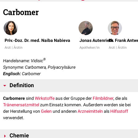
Carbomer
Priv.-Doz. Dr. med. Naiba Nabieva
Jonas Autenrieth
Dr. Frank Antw
Arzt | Ärztin
Apotheker/in
Arzt | Ärztin
®
Handelsname: Vidisic
Synonyme: Carbomera, Polyacrylsäure
Englisch:
Carbomer
Definition
Carbomere
sind
Wirkstoffe
aus der Gruppe der
Filmbildner
, die als
Tränenersatzmittel
zum Einsatz kommen. Außerdem werden sie bei
der Herstellung von
Gelen
und anderen
Arzneimitteln
als
Hilfsstoff
verwendet.
Chemie