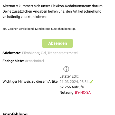
werden lässt.
Alternativ kümmert sich unser Flexikon-Redaktionsteam darum.
Beim Auftragen auf die
Haut
verflüssigt sich das Gel wieder. Da sich auf
Deine zusätzlichen Angaben helfen uns, den Artikel schnell und
der Haut natürlicherweise Salz (
Natriumchlorid
) befindet, lagern sich
vollständig zu aktualisieren:
positiv geladene
Natriumionen
an die negativen Carboxygruppen an und
verhindern deren Abstoßung. Hierdurch faltet sich das Carbomer wieder
500
Zeichen verbleibend. Mindestens 5 Zeichen benötigt.
zusammen und das Gelgerüst wird aufgelöst. Dieser Effekt ist
pharmazeutisch
erwünscht, da das Gel vom Patienten besser
Absenden
angewendet werden kann, die
Benetzung
der Haut aber bei Flüssigkeiten
besser ist. Außerdem entsteht ein kühlender Effekt durch die
Stichworte:
Filmbildner
,
Gel
,
Tränenersatzmittel
Verdunstung des Wassers.
Fachgebiete:
Arzneimittel
Letzter Edit:
Wichtiger Hinweis zu diesem Artikel
21.03.2024, 08:54
52.256 Aufrufe
Nutzung:
BY-NC-SA
Empfehlung