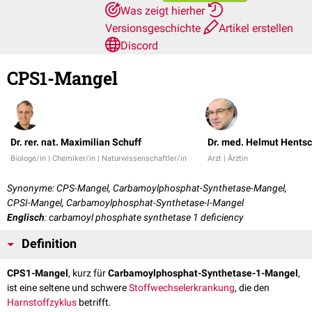
Was zeigt hierher
Versionsgeschichte
Artikel erstellen
Discord
CPS1-Mangel
Dr. rer. nat. Maximilian Schuff
Dr. med. Helmut Hentsc
Biologe/in | Chemiker/in | Naturwissenschaftler/in
Arzt | Ärztin
Synonyme: CPS-Mangel, Carbamoylphosphat-Synthetase-Mangel,
CPSI-Mangel, Carbamoylphosphat-Synthetase-I-Mangel
Englisch
: carbamoyl phosphate synthetase 1 deficiency
Definition
CPS1-Mangel
, kurz für
Carbamoylphosphat-Synthetase-1-Mangel
,
ist eine seltene und schwere
Stoffwechselerkrankung
, die den
Harnstoffzyklus
betrifft.