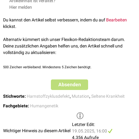
Bei einem Kind mit zwei Mutationen im CPS1-Gen [Vater: Q335X
Artikelinhalt ist veraltet?
↑
Musunuru K et al.
Patient-Specific In Vivo Gene Editing to Treat a
am 24.04.2025
(c.1003C>T) ; Mutter: E714X (c.2140G>T)] konnte die Q335X-Mutation
Hier melden
Rare Genetic Disease
. N Engl J Med. 2025
Säugling in den USA erhält erstmals maßgeschneiderte
im Alter von 6 bis 7 Monaten mittels individuellem
↑
Marks P.
Progress in the Development of N-of-1 Therapy
. N Engl
Geneditierungstherapie
, Dtsch Ärzteblatt News 16.05.2025,
Baseneditierungstherapie (
Base Editing)
erfolgreich korrigiert werden.
Du kannst den Artikel selbst verbessern, indem du auf
Bearbeiten
J Med. 2025
abgerufen am 19.05.2025
Sieben Wochen nach der initialen Behandlung (Mai 2025) entwickelte
klickst.
[
2
]
[
3
]
sich der Patient altersgerecht.
Alternativ kümmert sich unser Flexikon-Redaktionsteam darum.
Deine zusätzlichen Angaben helfen uns, den Artikel schnell und
vollständig zu aktualisieren:
500
Zeichen verbleibend. Mindestens 5 Zeichen benötigt.
Absenden
Stichworte:
Harnstoffzyklusdefekt
,
Mutation
,
Seltene Krankheit
Fachgebiete:
Humangenetik
Letzter Edit:
Wichtiger Hinweis zu diesem Artikel
19.05.2025, 16:00
4.356 Aufrufe