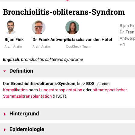
Bronchiolitis-obliterans-Syndrom
Bijan Fi
Dr. Fran
Antwer
Bijan Fink
Dr. Frank Antwerpes
Natascha van den Höfel
+ 1
Arzt | Ärztin
Arzt | Ärztin
DocCheck Team
Englisch
: bronchiolitis obliterans syndrome
Definition
Das
Bronchiolitis-obliterans-Syndrom
, kurz
BOS
, ist eine
Komplikation
nach
Lungentransplantation
oder
hämatopoetischer
Stammzelltransplantation
(HSCT).
Hintergrund
Im Falle einer Lungentransplantation stellt das BOS eine Form der
Epidemiologie
chronischen Lungenallograft-Dysfunktion
(CLAD) dar. Dabei werden