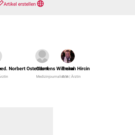
Artikel erstellen
Dr.
No,
e
med. Norbert Ostendorf
Clemens Wilhelm
Emrah Hircin
George-
Ärztin
Medizinjournalist/in
Arzt | Ärztin
Cristian
Negrutiu
+
7