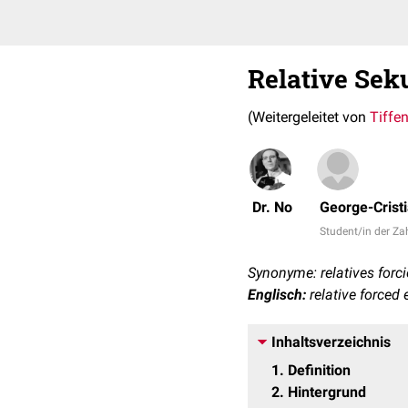
Relative Sek
(Weitergeleitet von
Tiffe
Dr. No
George-Crist
Student/in der Z
Synonyme: relatives forc
Englisch:
relative forced
Inhaltsverzeichnis
1
Definition
2
Hintergrund