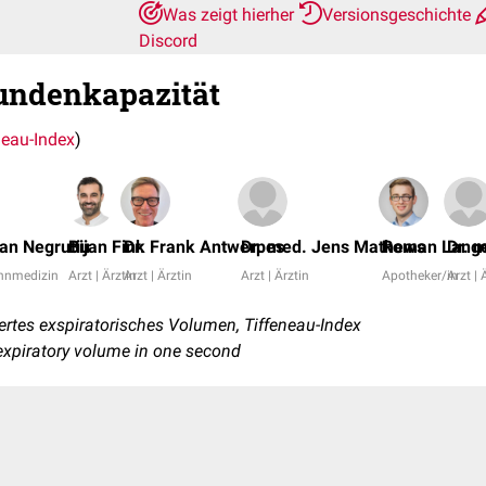
Was zeigt hierher
Versionsgeschichte
Discord
undenkapazität
neau-Index
)
ian Negrutiu
Bijan Fink
Dr. Frank Antwerpes
Dr. med. Jens Mathews
Roman Lang
Dr. 
ahnmedizin
Arzt | Ärztin
Arzt | Ärztin
Arzt | Ärztin
Apotheker/in
Arzt | 
iertes exspiratorisches Volumen, Tiffeneau-Index
 expiratory volume in one second