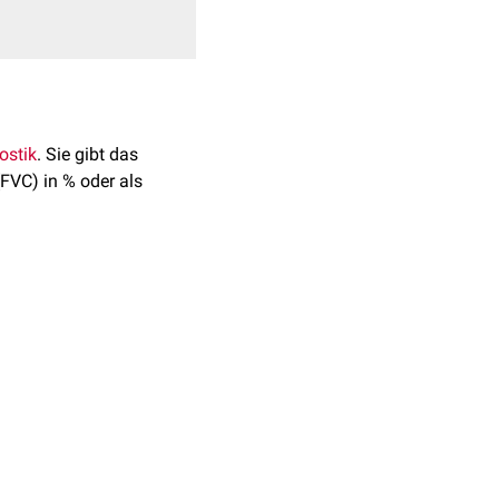
ostik
. Sie gibt das
FVC) in % oder als
sagekraft. Setzt man es
75%, bei älteren
nkungen wie
Asthma