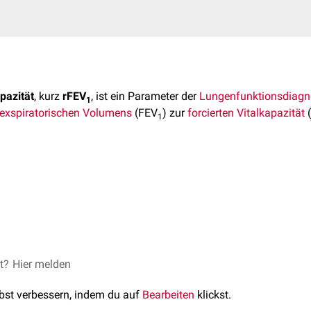
pazität
, kurz
rFEV
, ist ein Parameter der
Lungenfunktionsdiagn
1
n exspiratorischen Volumens
(FEV
) zur
forcierten Vitalkapazität
(
1
u Mensch verschieden ist, hat das FEV
allein nur bedingte Aus
1
erhält man
interindividuell
vergleichbare Werte. rFEV
-Werte unter 
1
d
pathologisch
. Die rFEV
ist z.B. bei obstruktiven Lungenerkra
1
et?
r, die FVC 4 Liter. Das rFEV
Hier melden
beträgt dann 80%.
1
lbst verbessern, indem du auf
Bearbeiten
klickst.