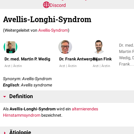
Discord
Avellis-Longhi-Syndrom
(Weitergeleitet von
Avellis-Syndrom
)
Dr. med
Martin P
Wedig, D
Dr. med. Martin P. Wedig
Dr. Frank Antwerpes
Bijan Fink
Frank
Arzt | Ärztin
Arzt | Ärztin
Arzt | Ärztin
Antwer
+ 1
Synonym: Avellis-Syndrom
Englisch
: Avellis syndrome
Definition
Als
Avellis-Longhi-Syndrom
wird ein
alternierendes
Hirnstammsyndrom
bezeichnet.
Ätiologie