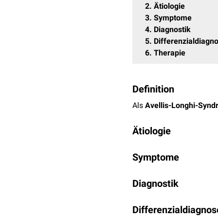
2
Ätiologie
3
Symptome
4
Diagnostik
5
Differenzialdiagn
6
Therapie
Definition
Als
Avellis-Longhi-Syn
Ätiologie
Das Avellis-Longhi-Synd
Symptome
oblongata-Syndrom
). U
Der Ausfall der laterale
Vaskulär
:
Blutung
od
Diagnostik
einer
ipsilateralen
Stimm
Infektion
:
Enzephaliti
Hemiparese
vor, die meis
Entzündlich
:
Multiple
Das Avellis-Longhi-Syndr
Differenzialdiagno
Neoplastisch
: Beispi
Untersuchung
festgestell