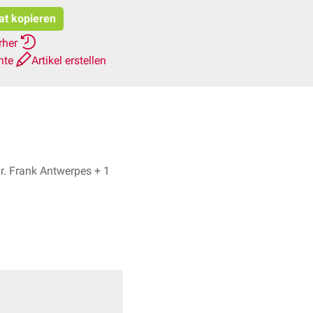
tat kopieren
rher
hte
Artikel erstellen
Dr. med. Martin P. Wedig, Dr. Frank Antwerpes + 1