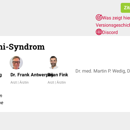
Zi
Was zeigt hie
Versionsgeschic
Discord
ghi-Syndrom
g
Dr. Frank Antwerpes
Bijan Fink
Arzt | Ärztin
Arzt | Ärztin
om
me