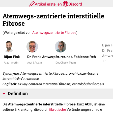
Artikel erstellen
Discord
Atemwegs-zentrierte interstitielle
Fibrose
(Weitergeleitet von
Atemwegszentrierte Fibrose
)
Bijan F
Dr. Fr
Antwe
Bijan Fink
Dr. Frank Antwerpes
Dr. rer. nat. Fabienne Reh
+ 1
Arzt | Ärztin
Arzt | Ärztin
DocCheck Team
Synonyme: Atemwegszentrierte Fibrose, bronchiolozentrische
interstitielle Pneumonie
Englisch
: airway-centered interstitial fibrosis, centrilobular fibrosis
Definition
Die
Atemwegs-zentrierte interstitielle Fibrose
, kurz
ACIF
, ist eine
seltene Erkrankung, die durch
fibrotische
Veränderungen um die