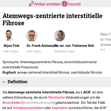
Artikel erstellen
Discord
Atemwegs-zentrierte interstitielle
Fibrose
Bijan F
Dr. Fr
Antwe
Bijan Fink
Dr. Frank Antwerpes
Dr. rer. nat. Fabienne Reh
+ 1
Arzt | Ärztin
Arzt | Ärztin
DocCheck Team
Synonyme: Atemwegszentrierte Fibrose, bronchiolozentrische
interstitielle Pneumonie
Englisch
: airway-centered interstitial fibrosis, centrilobular fibrosis
Definition
Die
Atemwegs-zentrierte interstitielle Fibrose
, kurz
ACIF
, ist eine
seltene Erkrankung, die durch
fibrotische
Veränderungen um die
Bronchiolen
(
bronchiolozentrisch
) gekennzeichnet. Ein Teil der Fälle
ist auf
Inhalationsschäden
oder
Aspiration
zurückzuführen, die ACIF