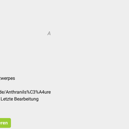
A
ntwerpes
/de/Anthranils%C3%A4ure
Letzte Bearbeitung
eren