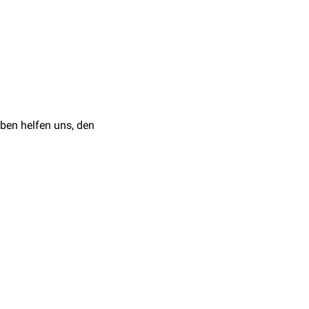
n am 13.7.2023
).
, New England Journal
iva from Lower Saxony,
ben helfen uns, den
imals
, MDPI