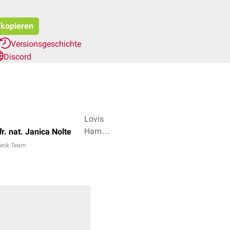
 kopieren
Versionsgeschichte
Discord
Lovis
Hampe,
f
er. nat. Janica Nolte
Julian
eck Team
Köppen
+ 4