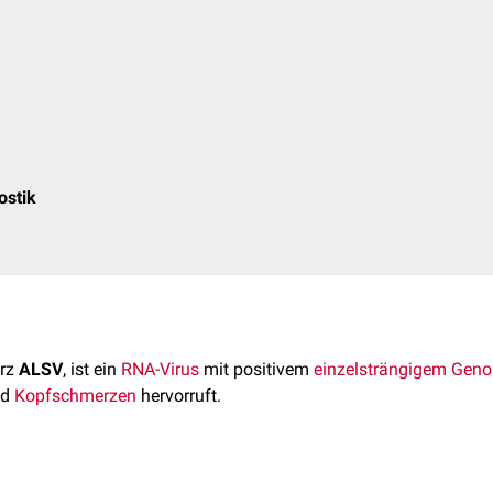
ostik
urz
ALSV
, ist ein
RNA-Virus
mit positivem
einzelsträngigem
Gen
nd
Kopfschmerzen
hervorruft.
m Alongshan-Virus wurde 2017 in der Stadt Alongshan (Mongole