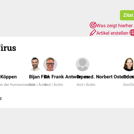
Zitat
Was zeigt hierher
Artikel erstellen
irus
n Köppen
Bijan Fink
Dr. Frank Antwerpes
Dr. med. Norbert Ostendor
Dr. r
/in der Humanmedizin
Arzt | Ärztin
Arzt | Ärztin
Arzt | Ärztin
DocCh
s