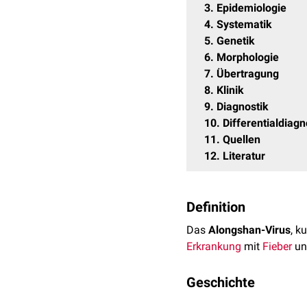
3
Epidemiologie
4
Systematik
5
Genetik
6
Morphologie
7
Übertragung
8
Klinik
9
Diagnostik
10
Differentialdiagn
11
Quellen
12
Literatur
Definition
Das
Alongshan-Virus
, k
Erkrankung
mit
Fieber
u
Geschichte
Die erste
Infektion
mit de