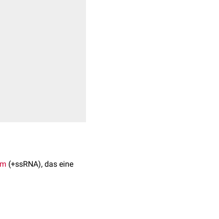
om
(+ssRNA), das eine
i) beschrieben. Der