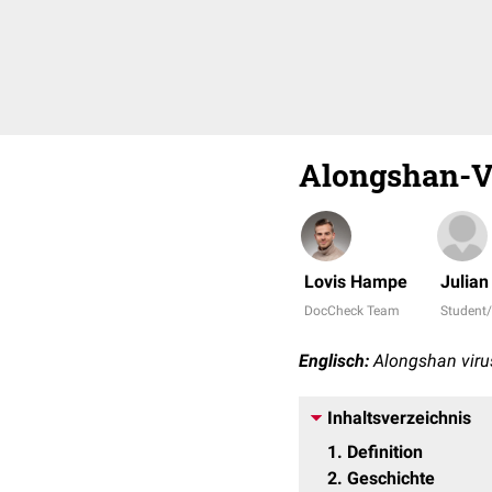
Alongshan-V
Lovis Hampe
Julia
DocCheck Team
Student
Englisch:
Alongshan viru
Inhaltsverzeichnis
1
Definition
2
Geschichte