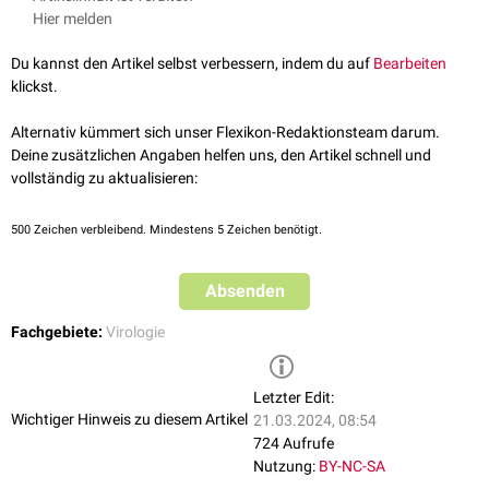
Alsuviricetes
Hier melden
Flasuviricetes
Magsaviricetes
Du kannst den Artikel selbst verbessern, indem du auf
Bearbeiten
Tolucaviricetes
klickst.
Alternativ kümmert sich unser Flexikon-Redaktionsteam darum.
Deine zusätzlichen Angaben helfen uns, den Artikel schnell und
vollständig zu aktualisieren:
500
Zeichen verbleibend. Mindestens 5 Zeichen benötigt.
Absenden
Fachgebiete:
Virologie
Letzter Edit:
Wichtiger Hinweis zu diesem Artikel
21.03.2024, 08:54
724 Aufrufe
Nutzung:
BY-NC-SA