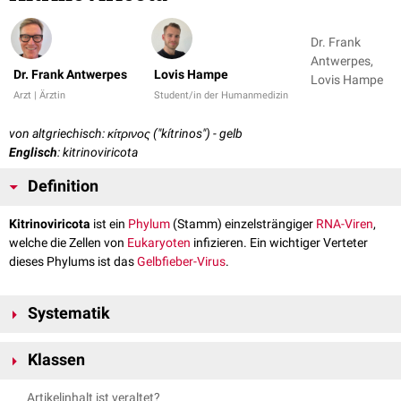
Dr. Frank
Antwerpes,
Dr. Frank Antwerpes
Lovis Hampe
Lovis Hampe
Arzt | Ärztin
Student/in der Humanmedizin
von altgriechisch: κίτρινος ("kítrinos") - gelb
Englisch
: kitrinoviricota
Definition
Kitrinoviricota
ist ein
Phylum
(Stamm) einzelsträngiger
RNA-Viren
,
welche die Zellen von
Eukaryoten
infizieren. Ein wichtiger Verteter
dieses Phylums ist das
Gelbfieber-Virus
.
Systematik
Virus
Klassen
Realm:
Riboviria
Reich:
Orthornavirae
Das Phylium Kitrinoviricota umfasst 4 Klassen:
Artikelinhalt ist veraltet?
Phylum: Kitrinoviricota