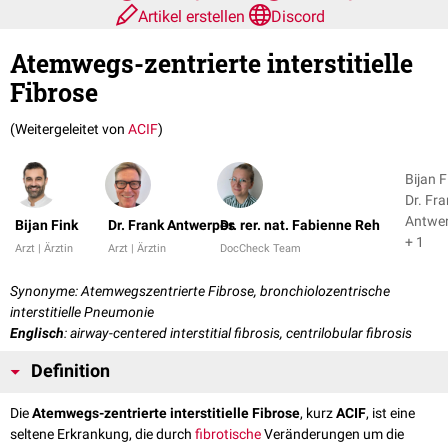
Artikel erstellen
Discord
Atemwegs-zentrierte interstitielle
Fibrose
(Weitergeleitet von
ACIF
)
Bijan F
Dr. Fr
Antwe
Bijan Fink
Dr. Frank Antwerpes
Dr. rer. nat. Fabienne Reh
+ 1
Arzt | Ärztin
Arzt | Ärztin
DocCheck Team
Synonyme: Atemwegszentrierte Fibrose, bronchiolozentrische
interstitielle Pneumonie
Englisch
: airway-centered interstitial fibrosis, centrilobular fibrosis
Definition
Die
Atemwegs-zentrierte interstitielle Fibrose
, kurz
ACIF
, ist eine
seltene Erkrankung, die durch
fibrotische
Veränderungen um die