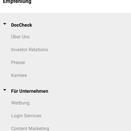
Empfehlung
Berstungsbruch
B3:
Extensionsverletzungen
mit Destruktion der Bandscheibe, mit
Zum Viewer
Zerreißung des vorderen Längsbands
Typ C:
Dislokationsverletzung
mit
Translation
und Beteiligung aller
DocCheck
drei Säulen
Über Uns
Weitere Klassifikationen
Investor Relations
Darüber hinaus gibt es noch weitere Klassifikationen, z.B. die
Genant-
Klassifikation
, die bei osteoporotischen Wirbelkörperfrakturen verwendet
wird.
Presse
Karriere
Für Unternehmen
Werbung
Login Services
Content Marketing