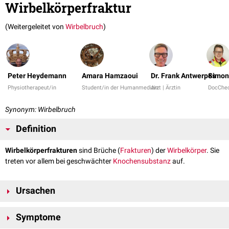
Wirbelkörperfraktur
(Weitergeleitet von
Wirbelbruch
)
Peter Heydemann
Amara Hamzaoui
Dr. Frank Antwerpes
Simon
Physiotherapeut/in
Student/in der Humanmedizin
Arzt | Ärztin
DocChe
Synonym: Wirbelbruch
Definition
Wirbelkörperfrakturen
sind Brüche (
Frakturen
) der
Wirbelkörper
. Sie
treten vor allem bei geschwächter
Knochensubstanz
auf.
Ursachen
Da es sich bei gesunden Wirbelkörpern um sehr kompakte, stabile
Symptome
Knochen
handelt, ist eine starke Gewalteinwirkung notwendig, um eine
Fraktur herbeizuführen. Durch
Osteoporose
,
Tumorerkrankungen
oder