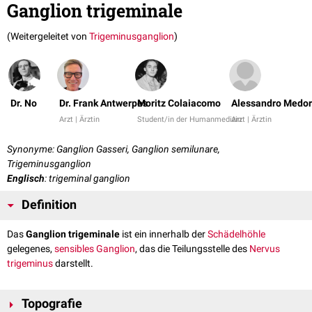
Ganglion trigeminale
(Weitergeleitet von
Trigeminusganglion
)
Dr. No
Dr. Frank Antwerpes
Moritz Colaiacomo
Alessandro Medor
Arzt | Ärztin
Student/in der Humanmedizin
Arzt | Ärztin
Synonyme: Ganglion Gasseri, Ganglion semilunare,
Trigeminusganglion
Englisch
: trigeminal ganglion
Definition
Das
Ganglion trigeminale
ist ein innerhalb der
Schädelhöhle
gelegenes,
sensibles
Ganglion
, das die Teilungsstelle des
Nervus
trigeminus
darstellt.
Topografie