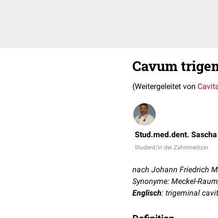
Cavum trige
(Weitergeleitet von
Cavita
Stud.med.dent. Sascha
Student/in der Zahnmedizin
nach Johann Friedrich M
Synonyme: Meckel-Raum, 
Englisch
: trigeminal cavi