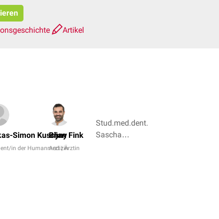
pieren
ionsgeschichte
Artikel
Stud.med.dent.
Sascha
kas-Simon Kuschny
Bijan Fink
Alexander
dent/in der Humanmedizin
Arzt | Ärztin
Bröse, Dr.
Frank
Antwerpes + 3