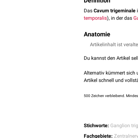
Definition
Das
Cavum trigeminale
i
temporalis
), in der das
Ga
Anatomie
Das Cavum trigeminale i
Artikelinhalt ist veralt
vom
Tentorium cerebe
Du kannst den Artikel se
von der seitlichen W
vom
Clivus
(medial)
Alternativ kümmert sich
von der Spitze des Fe
Artikel schnell und vollst
Der Eingang in das Cavum
trigeminale liegt die mit
500
Zeichen verbleibend. Mindes
Stichworte:
Ganglion tri
Fachgebiete:
Zentralner