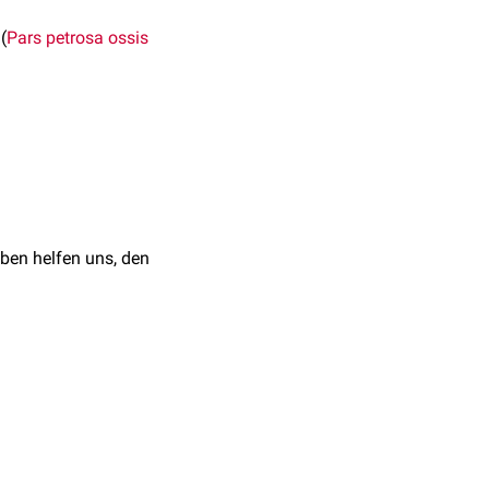
(
Pars petrosa ossis
ben helfen uns, den
us
. Im Cavum
Ganglion trigeminale ruht.