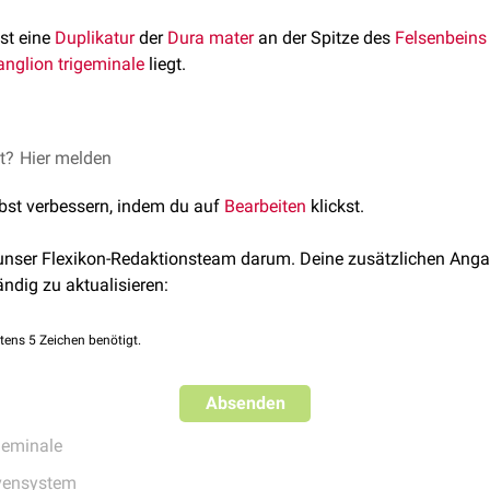
st eine
Duplikatur
der
Dura mater
an der Spitze des
Felsenbeins
nglion trigeminale
liegt.
st von 4 Strukturen umgeben
et?
Hier melden
lli
(
kraniolateral
)
lbst verbessern, indem du auf
Bearbeiten
klickst.
and des
Sinus cavernosus
 unser Flexikon-Redaktionsteam darum. Deine zusätzlichen Anga
lsenbeins
ändig zu aktualisieren:
 trigeminale ist eine kleine Duraperforation, der
Porus trigemin
Liquor cerebrospinalis
gefüllte
Cisterna trigeminalis
, in der das 
tens 5 Zeichen benötigt.
Absenden
geminale
vensystem