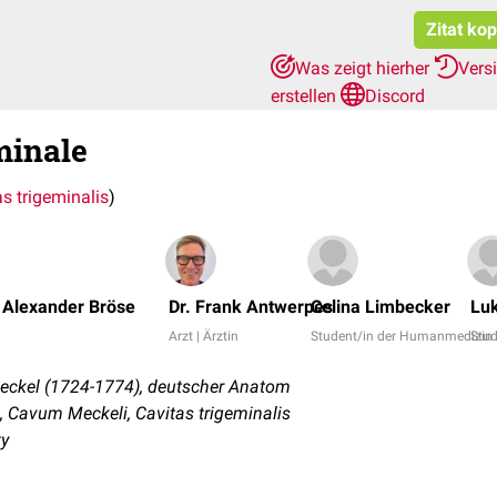
Zitat ko
Was zeigt hierher
Vers
erstellen
Discord
minale
s trigeminalis
)
 Alexander Bröse
Dr. Frank Antwerpes
Celina Limbecker
Lu
Arzt | Ärztin
Student/in der Humanmedizin
Stu
eckel (1724-1774), deutscher Anatom
Cavum Meckeli, Cavitas trigeminalis
ty