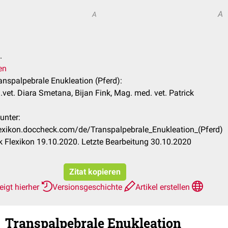
A
A
.
en
ranspalpebrale Enukleation (Pferd):
et. Diara Smetana, Bijan Fink, Mag. med. vet. Patrick
unter:
flexikon.doccheck.com/de/Transpalpebrale_Enukleation_(Pferd)
 Flexikon 19.10.2020. Letzte Bearbeitung 30.10.2020
Zitat kopieren
eigt hierher
Versionsgeschichte
Artikel erstellen
Transpalpebrale Enukleation