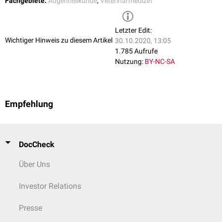
Fachgebiete:
Augenheilkunde
,
Veterinärmedizin
Einzelknöpfen mit einem nicht-resorbierbarem Nahtmaterial genäht.
Letzter Edit:
Wichtiger Hinweis zu diesem Artikel
30.10.2020, 13:05
1.785 Aufrufe
Nutzung:
BY-NC-SA
Empfehlung
DocCheck
Über Uns
Investor Relations
Presse