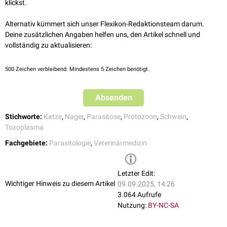
klickst.
Durch Weiterverarbeitung der Fleischprodukte (z.B. Pökelung, Kochen,
usw.) werden die Zysten abgetötet. Zwar können durch Tiefkühlung
Alternativ kümmert sich unser Flexikon-Redaktionsteam darum.
zystenhaltige Schlachtprodukte weitgehend keimfrei gemacht werden,
Deine zusätzlichen Angaben helfen uns, den Artikel schnell und
jedoch nur nach länger andauernder Kühlung bei -20 °
C
.
vollständig zu aktualisieren:
500
Zeichen verbleibend. Mindestens 5 Zeichen benötigt.
Absenden
Stichworte:
Katze
,
Nager
,
Parasitose
,
Protozoon
,
Schwein
,
Toxoplasma
Fachgebiete:
Parasitologie
,
Veterinärmedizin
Letzter Edit:
Wichtiger Hinweis zu diesem Artikel
09.09.2025, 14:26
3.064 Aufrufe
Nutzung:
BY-NC-SA