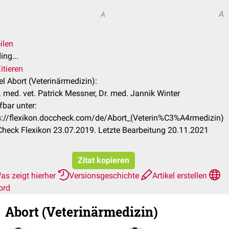
A
A
ilen
ing...
itieren
el Abort (Veterinärmedizin):
 med. vet. Patrick Messner, Dr. med. Jannik Winter
fbar unter:
s://flexikon.doccheck.com/de/Abort_(Veterin%C3%A4rmedizin)
heck Flexikon 23.07.2019. Letzte Bearbeitung 20.11.2021
Zitat kopieren
as zeigt hierher
Versionsgeschichte
Artikel erstellen
ord
Abort (Veterinärmedizin)