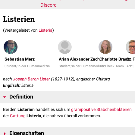
Discord
Listerien
(Weitergeleitet von
Listeria
)
Sebastian Merz
Arian Alexander Zach
Charlotte Braatz
Dr. 
Student/in der Humanmedizin
Student/in der Humanmedizin
DocCheck Team
Arzt |
nach
Joseph Baron Lister
(1827-1912), englischer Chirurg
Englisch:
listeria
Definition
Bei den
Listerien
handelt es sich um
grampositive
Stäbchenbakterien
der
Gattung
Listeria
, die nahezu überall vorkommen.
Eigenschaften