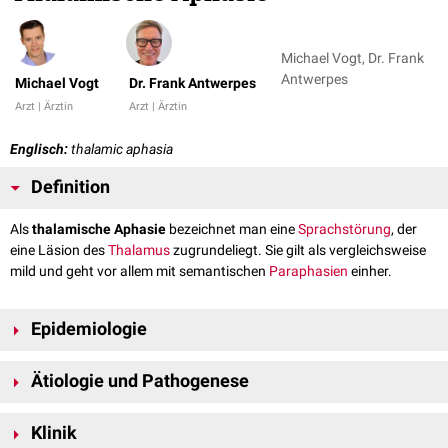
Michael Vogt, Dr. Frank
Antwerpes
Michael Vogt
Dr. Frank Antwerpes
Arzt | Ärztin
Arzt | Ärztin
Englisch:
thalamic aphasia
Definition
Als
thalamische Aphasie
bezeichnet man eine
Sprachstörung
, der
eine Läsion des
Thalamus
zugrundeliegt. Sie gilt als vergleichsweise
mild und geht vor allem mit semantischen
Paraphasien
einher.
Epidemiologie
Populationsbezogene epidemiologische Daten liegen nicht vor. Unter
Ätiologie und Pathogenese
Patienten mit isolierten
Thalamusinfarkten
entwickeln etwa 44 % eine
[
1
]
Aphasie.
Ursächlich sind vor allem Läsionen des linksseitigen oder beider Thalami,
Klinik
[
1
]
[
2
]
[
3
]
[
4
]
gelegentlich aber auch desjenigen der rechten Seite.
Auslöser