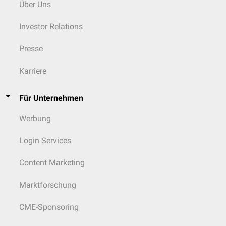
flüssige
Über Uns
Sprachproduktion
semantischen
Investor Relations
Paraphasien und
Neologismen
inferolaterale
Presse
reduziertes
Thalamusanteile
Arteria
auditives
(v.a.
Ncl. ventralis
thalamogeniculata
Karriere
Sprachverständnis
posterolateralis
)
Wortiterationen,
Perseverationen
Für Unternehmen
teils Hypophonie,
Sprechhemmung
Werbung
Login Services
Aphasie eher selten,
wenn vorhanden:
Content Marketing
flüssige
Sprachproduktion
variable
Marktforschung
Spontansprache
(insb. bei
CME-Sponsoring
posterolaterale
Thalamusblutung
Thalamusanteil
Arteria choroidea