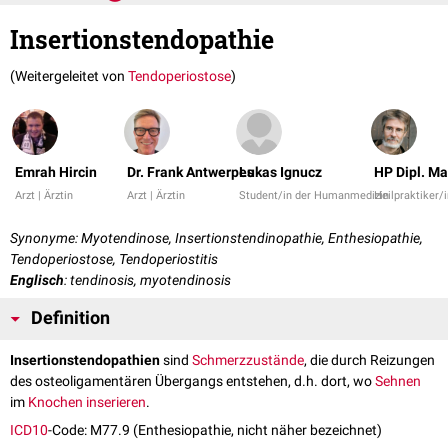
Insertionstendopathie
(Weitergeleitet von
Tendoperiostose
)
Emrah Hircin
Dr. Frank Antwerpes
Lukas Ignucz
HP Dipl. Ma
Arzt | Ärztin
Arzt | Ärztin
Student/in der Humanmedizin
Heilpraktiker/
Synonyme: Myotendinose, Insertionstendinopathie, Enthesiopathie,
Tendoperiostose, Tendoperiostitis
Englisch
: tendinosis, myotendinosis
Definition
Insertionstendopathien
sind
Schmerzzustände
, die durch Reizungen
des osteoligamentären Übergangs entstehen, d.h. dort, wo
Sehnen
im
Knochen
inserieren
.
ICD10
-Code: M77.9 (Enthesiopathie, nicht näher bezeichnet)