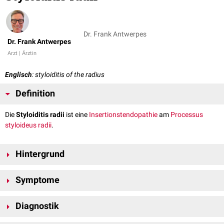
Dr. Frank Antwerpes
Dr. Frank Antwerpes
Arzt | Ärztin
Englisch
: styloiditis of the radius
Definition
Die
Styloiditis radii
ist eine
Insertionstendopathie
am
Processus
styloideus radii
.
Hintergrund
Pathogenetisch läst sich die Styloiditis radii mit der
Epicondylitis humeri
Symptome
lateralis
vergleichen. Es kommt zu entzündlich-degenerativen
Veränderungen am osteoligamentären Übergang des Griffelfortsatzes
Über dem Processus styloideus radii bestehen
Schmerzen
mit
bzw. im Sehnengewebe des
Musculus brachioradialis
. Als Ursache
Diagnostik
unterschiedlicher Ausstrahlung nach
proximal
oder
distal
. Die
werden eine chronische Fehl- bzw. Überbelastung und die damit
Belastbarkeit des
Handgelenks
ist eingeschränkt, es kann eine
Palpation
: Isolierter
Druckschmerz
über dem Processus styloideus.
einhergehenden Mikrotraumen angenommen.