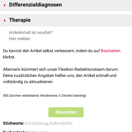
Kraftminderung vorliegen.
Differenzialdiagnosen
Tendovaginitis stenosans de Quervain
Therapie
Neuralgie
des Ramus superficialis des
Nervus radialis
Schonung der betroffenen Extremität
Artikelinhalt ist veraltet?
Lokale
antiphlogistische
Therapie
Hier melden
Physikalische Therapie (
Kryotherapie
,
Ultraschall
,
Iontophorese
)
Instillation
von
Lokalanästhetika
oder
Glukokortikoiden
Du kannst den Artikel selbst verbessern, indem du auf
Bearbeiten
klickst.
Alternativ kümmert sich unser Flexikon-Redaktionsteam darum.
Deine zusätzlichen Angaben helfen uns, den Artikel schnell und
vollständig zu aktualisieren:
500
Zeichen verbleibend. Mindestens 5 Zeichen benötigt.
Absenden
Stichworte:
Entzündung
,
Epikondylitis